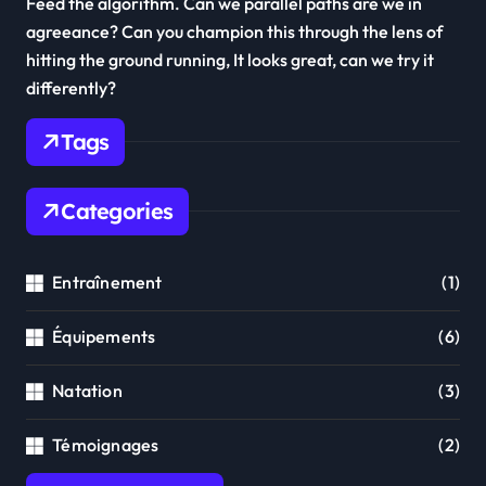
Feed the algorithm. Can we parallel paths are we in
agreeance? Can you champion this through the lens of
hitting the ground running, It looks great, can we try it
differently?
Tags
Categories
Entraînement
(1)
Équipements
(6)
Natation
(3)
Témoignages
(2)